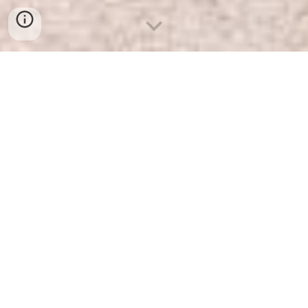
Bienvenido al Foro latinoamericano de
economías diversas y economías otras
para la vida, un espacio pensado para
reflexionar sobre otros
posibles desde el sur
Un llamado a
repensar la
bioeconomía
y la